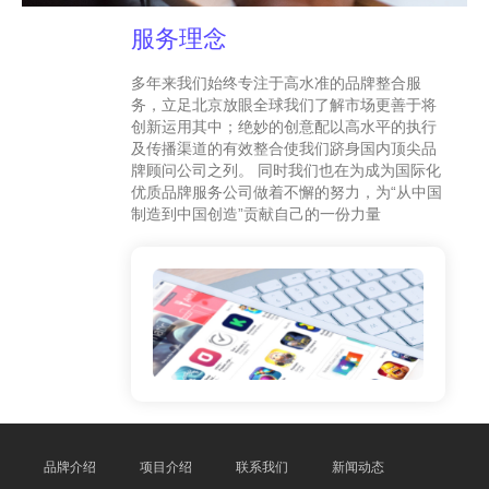
服务理念
多年来我们始终专注于高水准的品牌整合服
务，立足北京放眼全球我们了解市场更善于将
创新运用其中；绝妙的创意配以高水平的执行
及传播渠道的有效整合使我们跻身国内顶尖品
牌顾问公司之列。 同时我们也在为成为国际化
优质品牌服务公司做着不懈的努力，为“从中国
制造到中国创造”贡献自己的一份力量
品牌介绍
项目介绍
联系我们
新闻动态